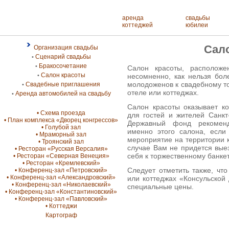
аренда
свадьбы
коттеджей
юбилеи
Сал
Организация свадьбы
Сценарий свадьбы
•
Бракосочетание
•
Салон красоты, расположе
Салон красоты
несомненно, как нельзя бол
•
молодоженов к свадебному то
Свадебные приглашения
•
отеле или коттеджах.
Аренда автомобилей на свадьбу
•
Салон красоты оказывает ко
• Схема проезда
для гостей и жителей Санкт
• План комплекса «Дворец конгрессов»
Державный фонд рекоменд
• Голубой зал
именно этого салона, если
• Мраморный зал
мероприятие на территории к
• Троянский зал
случае Вам не придется выез
• Ресторан «Русская Версалия»
себя к торжественному банкет
• Ресторан «Северная Венеция»
• Ресторан «Кремлевский»
Следует отметить также, что
• Конференц-зал «Петровский»
• Конференц-зал «Александровский»
или коттеджах «Консульской 
• Конференц-зал «Николаевский»
специальные цены.
• Конференц-зал «Константиновский»
• Конференц-зал «Павловский»
• Коттеджи
Картограф