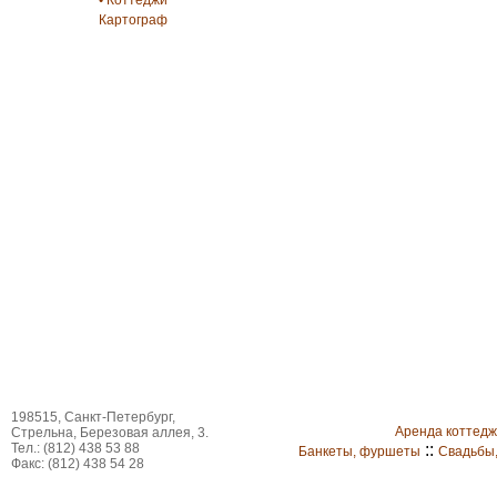
• Коттеджи
Картограф
198515, Санкт-Петербург,
Аренда коттед
Стрельна, Березовая аллея, 3.
Тел.: (812) 438 53 88
::
Банкеты, фуршеты
Свадьбы
Факс: (812) 438 54 28