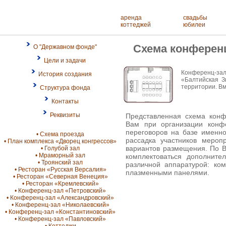
аренда
свадьбы
коттеджей
юбилеи
Схема конферен
О "Державном фонде"
Цели и задачи
Конференц-за
История создания
«Балтийская З
территории. Вм
Структура фонда
Контакты
Реквизиты
Представленная схема конф
Вам при организации конфе
переговоров на базе именно
• Схема проезда
рассадка участников мероп
• План комплекса «Дворец конгрессов»
вариантов размещения. По 
• Голубой зал
• Мраморный зал
комплектоваться дополните
• Троянский зал
различной аппаратурой: ком
• Ресторан «Русская Версалия»
плазменными панелями.
• Ресторан «Северная Венеция»
• Ресторан «Кремлевский»
• Конференц-зал «Петровский»
• Конференц-зал «Александровский»
• Конференц-зал «Николаевский»
• Конференц-зал «Константиновский»
• Конференц-зал «Павловский»