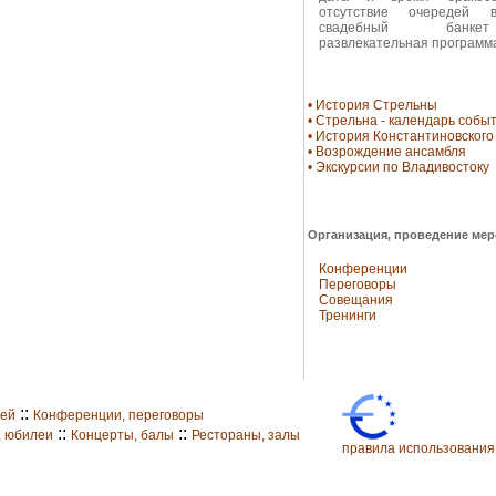
отсутствие очередей 
свадебный бан
развлекательная программ
• История Стрельны
• Стрельна - календарь собы
• История Константиновского
• Возрождение ансамбля
• Экскурсии по Владивостоку
Организация, проведение ме
Конференции
Переговоры
Совещания
Тренинги
::
жей
Конференции, переговоры
::
::
, юбилеи
Концерты, балы
Рестораны, залы
правила использования