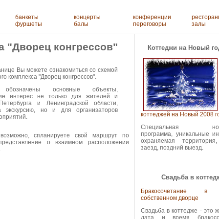
банкеты
концерты
конференции
ресторан
фуршеты
балы
переговоры
залы
а "Дворец конгрессов"
Коттеджи на Новый го
анице Вы можете ознакомиться со схемой
го комплекса "Дворец конгрессов".
обозначены основные объекты,
ие интерес не только для жителей и
-Петербурга и Ленинградской области,
 экскурсию, но и для организаторов
коттеджей на Новый 2008 г
оприятий.
Специальная ново
программа, уникальные ин
 возможно, спланируете свой маршрут по
охраняемая территория
 представление о взаимном расположении
заезд, поздний выезд.
.
Свадьба в коттед
Бракосочетание в
собственном дворце
Свадьба в коттедже - это
дата и время бракосоч