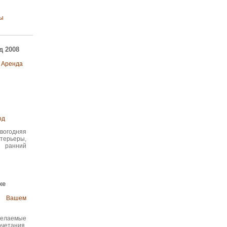
ы
д 2008
Аренда
од
годняя
терьеры,
, ранний
же
 Вашем
 желаемые
етания,