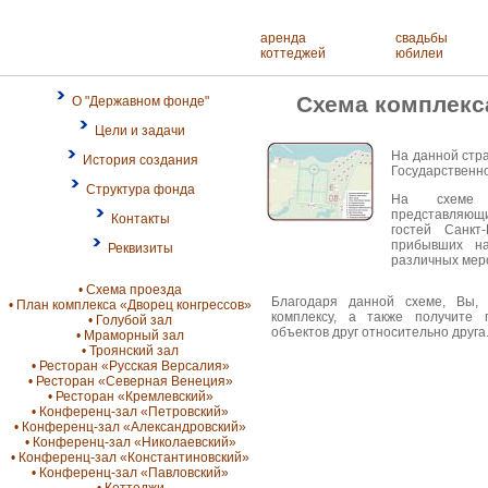
аренда
свадьбы
коттеджей
юбилеи
Схема комплекс
О "Державном фонде"
Цели и задачи
На данной стр
История создания
Государственно
Структура фонда
На схеме 
представляющ
Контакты
гостей Санкт
прибывших на
Реквизиты
различных мер
• Схема проезда
Благодаря данной схеме, Вы,
• План комплекса «Дворец конгрессов»
комплексу, а также получите
• Голубой зал
объектов друг относительно друга
• Мраморный зал
• Троянский зал
• Ресторан «Русская Версалия»
• Ресторан «Северная Венеция»
• Ресторан «Кремлевский»
• Конференц-зал «Петровский»
• Конференц-зал «Александровский»
• Конференц-зал «Николаевский»
• Конференц-зал «Константиновский»
• Конференц-зал «Павловский»