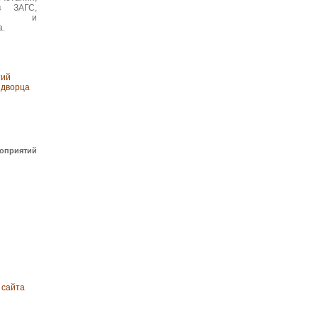
в ЗАГС,
кет и
а.
тий
 дворца
роприятий
 сайта