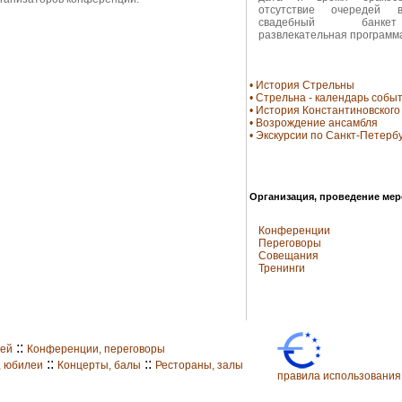
отсутствие очередей 
свадебный бан
развлекательная программ
• История Стрельны
• Стрельна - календарь собы
• История Константиновского
• Возрождение ансамбля
• Экскурсии по Санкт-Петерб
Организация, проведение ме
Конференции
Переговоры
Совещания
Тренинги
::
жей
Конференции, переговоры
::
::
, юбилеи
Концерты, балы
Рестораны, залы
правила использования