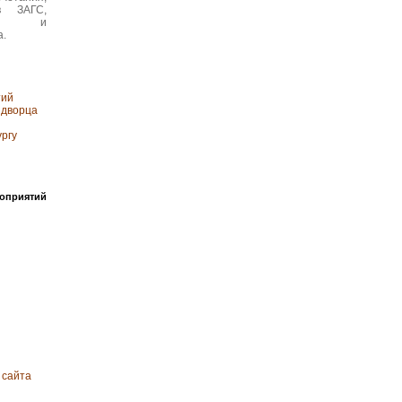
в ЗАГС,
кет и
а.
тий
 дворца
ургу
роприятий
 сайта