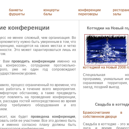
банкеты
концерты
конференции
ресторан
фуршеты
балы
переговоры
залы
ие конференции
Коттеджи на Новый го
есс не менее сложный, чем организация. Во
оргкомитету нужно быть уверенным в том, что
ренцию, находятся на своих местах и четко
нности. Это может гарантироваться лишь их
том.
ет Вам
проводить конференции
именно на
ц конгрессов», сотрудники протокольно-
коттеджей на Новый 2008 г
торого, уже не один год сопровождают
осударственном уровне.
Специальная ново
программа, уникальные ин
охраняемая территория
равило, процесс ограниченный по времени, что
заезд, поздний выезд.
но работать в течение всего мероприятия.
мфортную обстановку, а также предвидеть
огут повлиять на проведение конференции,
, рассадка гостей непосредственно во время
Свадьба в коттед
абор требуемого оборудования и его
нием.
Бракосочетание в
исит, как будет
проведена конференция
,
собственном дворце
овать себя ее участники. Все это должно быть
Свадьба в коттедже - это
 и именно согласно плану должны быть
дата и время бракосоч
рганизаторов конференции.