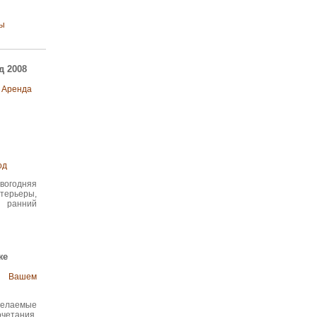
ы
д 2008
Аренда
од
годняя
терьеры,
, ранний
же
 Вашем
 желаемые
етания,