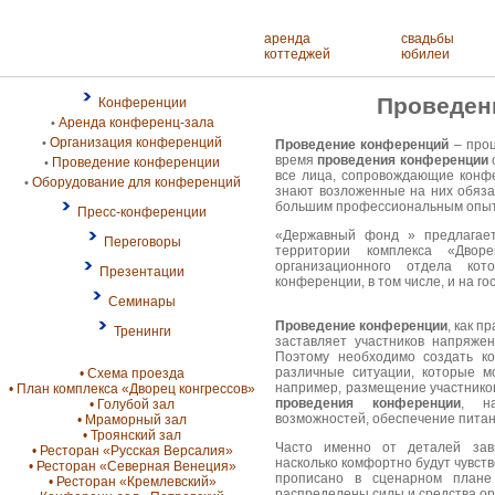
аренда
свадьбы
коттеджей
юбилеи
Проведен
Конференции
Аренда конференц-зала
•
Организация конференций
•
Проведение конференций
– проц
время
проведения конференции
Проведение конференции
•
все лица, сопровождающие конфе
Оборудование для конференций
•
знают возложенные на них обяза
большим профессиональным опы
Пресс-конференции
«Державный фонд » предлага
Переговоры
территории комплекса «Дворе
организационного отдела ко
Презентации
конференции, в том числе, и на г
Семинары
Проведение конференции
, как п
Тренинги
заставляет участников напряжен
Поэтому необходимо создать ко
различные ситуации, которые м
• Схема проезда
например, размещение участников
• План комплекса «Дворец конгрессов»
проведения конференции
, н
• Голубой зал
возможностей, обеспечение пита
• Мраморный зал
• Троянский зал
Часто именно от деталей зав
• Ресторан «Русская Версалия»
насколько комфортно будут чувств
• Ресторан «Северная Венеция»
прописано в сценарном плане
• Ресторан «Кремлевский»
распределены силы и средства о