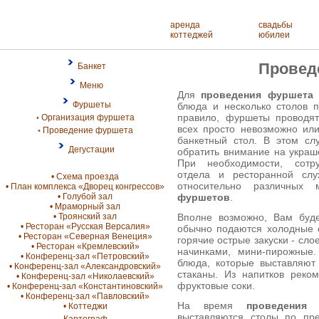
аренда
свадьбы
коттеджей
юбилеи
Провед
Банкет
Меню
Для
проведения фуршета
Фуршеты
блюда и несколько столов п
правило, фуршеты проводят
Организация фуршета
•
всех просто невозможно ил
Проведение фуршета
•
банкетный стол. В этом с
Дегустации
обратить внимание на украш
При необходимости, сотру
отдела и ресторанной сл
• Схема проезда
относительно различных
• План комплекса «Дворец конгрессов»
фуршетов
.
• Голубой зал
• Мраморный зал
Вполне возможно, Вам буде
• Троянский зал
• Ресторан «Русская Версалия»
обычно подаются холодные о
• Ресторан «Северная Венеция»
горячие острые закуски - сл
• Ресторан «Кремлевский»
начинками, мини-пирожные
• Конференц-зал «Петровский»
блюда, которые выставляют
• Конференц-зал «Александровский»
стаканы. Из напитков реко
• Конференц-зал «Николаевский»
фруктовые соки.
• Конференц-зал «Константиновский»
• Конференц-зал «Павловский»
На время
проведения
• Коттеджи
выставляются столы по пр