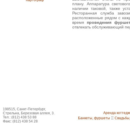
Картограф
плану. Аппаратура световог
наличии таковой, также уст
Ресторанная служба завоз
расположенные рядом с каж
время
проведения фурше
отвлекать обслуживающий пер
198515, Санкт-Петербург,
Аренда коттед
Стрельна, Березовая аллея, 3.
Тел.: (812) 438 53 88
::
Банкеты, фуршеты
Свадьбы
Факс: (812) 438 54 28