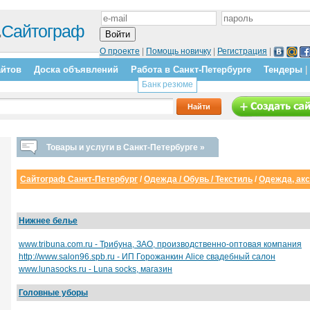
.
Сайтограф
О проекте
|
Помощь новичку
|
Регистрация
|
айтов
Доска объявлений
Работа в Санкт-Петербурге
Тендеры
|
Банк резюме
Товары и услуги в Санкт-Петербурге »
Сайтограф Санкт-Петербург
/
Одежда / Обувь / Текстиль
/
Одежда, ак
Нижнее белье
www.tribuna.com.ru - Трибуна, ЗАО, производственно-оптовая компания
http://www.salon96.spb.ru - ИП Горожанкин Alice свадебный салон
www.lunasocks.ru - Luna socks, магазин
Головные уборы