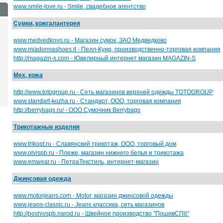
www.smile-love.ru - Smile, свадебное агентство
Сумки, кожгалантерея
www.medvedkovo.ru - Магазин сумок, ЗАО Медведково
www.miadonnashoes.it - Пелл-Куир, производственно-торговая компания
http://magazin-s.com - Ювелирный интернет магазин MAGAZIN-S
Мех, кожа
http://www.totogroup.ru - Сеть магазинов верхней одежды TOTOGROUP
www.standart-kozha.ru - Стандарт, ООО, торговая компания
http://berrybags.ru/ - ООО Сумочник Berrybags
Трикотажные изделия
www.trikopt.ru - Славянский трикотаж, ООО, торговый дом
www.olvispb.ru - Плеже, магазин нижнего белья и трикотажа
www.emwear.ru - ПетраТекстиль, интернет-магазин
Джинсовая одежда
www.motorjeans.com - Motor, магазин джинсовой одежды
www.jeans-classic.ru - Jeans классика, сеть магазинов
http://poshivspb.narod.ru - Швейное производство "ПошивСПб"