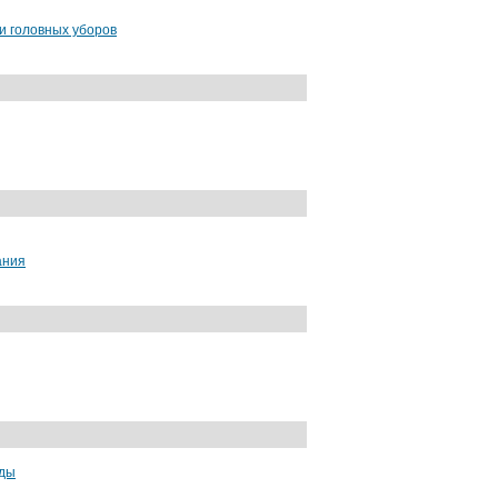
и головных уборов
ания
нтернет-магазин
от 9000 руб.
оды