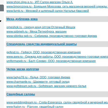
www.shop.olga-a.ru - ИП Салон-магазин Ольги А.
www.bmorozova.ru - Боярыня Морозова, сеть магазинов верхней одежды 
www.furnk.ru - Меховой и шляпный салон Натальи Квасовой
Меха, дубленки, кожа
omeshok.ru - секонд-хенд оптом Отличный Мешок
www.spbmeh.ru - Меха Петербурга, магазин
www.sibirika-spb.ru - Сибирика, производственно-торговая фирма
Спецодежда, средства индивидуальной защиты
gefesd.ru - Гефесд, ООО, производственная компания
www.aww.ru - Одежда для работы, ООО, производственно-торговая комп
Сайт с каталогом
Корпоративный
И
uniformaspb.ru - Балт-Сервис, ООО, производственная компания
сайт
от 6500 руб.
Чулки, носки, колготки
от 15000 руб.
www.ladya78.ru - Ладья, ООО, торговая фирма
www.charmante.ru - Шарманте, оптовый склад
www.golfstream.spb.ru - Golfstream, магазин нижнего белья
Свадебные салоны
www.weddingdream.ru - Costa-Esperanza, салон свадебной и вечерней м
www.fsalon.ru - Fiancee, свадебный салон