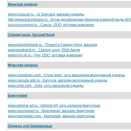
Женская одежда
www.jscasual.ru - Js Selected, магазин одежды
http://www.kolumbiana.ru - Бутик дизайнерских брендов пляжной моды
successconcept.ru - Саксэс, ООО, оптовая компания
Секонд-хенд, Second Hand
www.planetashspb.ru - Планета Секонд Хенд, магазин
www.besthand.ru - Секонд-хенд, ООО Аксум
www.rich-sh.ru - Рич, ООО, оптовая компания
Мужская одежда
www.cropptown.com - Cropp town, сеть магазинов молодежной одежды
www.capsula.spb.ru - Капсула, магазин молодежной одежды
www.zolla.com - Zolla, сеть магазинов одежды
Бижутерия
www.admiral-art.ru - Admiral Art, сеть салонов бижутерии
www.nasonpearl.ru - Nasonpearl, магазин бижутерии
www.marmalato.com - Marmalato, магазин бижутерии
Одежда для беременных