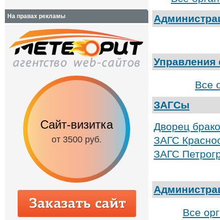
На правах рекламы
Администра
Управления
Все 
ЗАГСы
Сайт-визитка
Сайт с каталог
Дворец брак
от 3500 руб.
ЗАГС Красно
от 6500 руб.
ЗАГС Петрогр
Администрац
Все ор